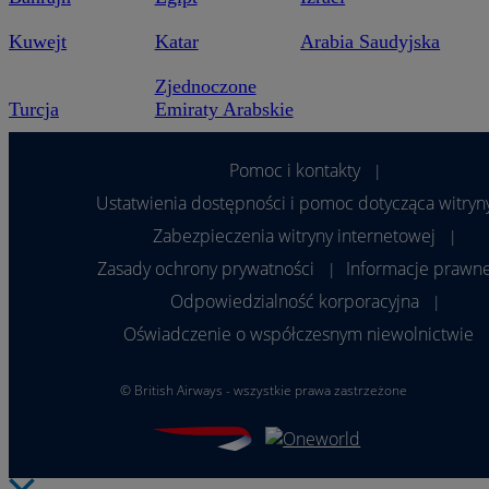
Kuwejt
Katar
Arabia Saudyjska
Zjednoczone
Turcja
Emiraty Arabskie
Pomoc i kontakty
|
Ustatwienia dostępności i pomoc dotycząca witryn
Zabezpieczenia witryny internetowej
|
Zasady ochrony prywatności
Informacje prawn
|
Odpowiedzialność korporacyjna
|
Oświadczenie o współczesnym niewolnictwie
©
British Airways - wszystkie prawa zastrzeżone