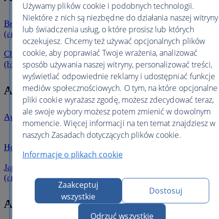
Używamy plików cookie i podobnych technologii.
Niektóre z nich są niezbędne do działania naszej witryny
Brazylia
Brazylia
lub świadczenia usług, o które prosisz lub których
(angielski)
(portugalski)
Chile (angielski)
oczekujesz. Chcemy też używać opcjonalnych plików
cookie, aby poprawiać Twoje wrażenia, analizować
Chile
sposób używania naszej witryny, personalizować treści,
(hiszpański)
wyświetlać odpowiednie reklamy i udostępniać funkcje
mediów społecznościowych. O tym, na które opcjonalne
Azja i Pacyfik
pliki cookie wyrażasz zgodę, możesz zdecydować teraz,
ale swoje wybory możesz potem zmienić w dowolnym
Australia
Chiny (chiński)
Chiny (angielski)
momencie. Więcej informacji na ten temat znajdziesz w
naszych Zasadach dotyczących plików cookie.
Japonia
Hongkong
Indie
(japoński)
Informacje o plikach cookie
Japonia
(angielski)
Nowa Zelandia
Singapur
Zaakceptuj
Dostosuj
wszystkie
Afryka
Odrzuć wszystkie