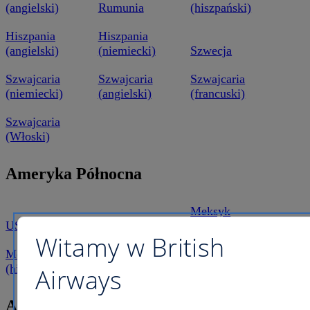
(angielski)
Rumunia
(hiszpański)
Hiszpania
Hiszpania
(angielski)
(niemiecki)
Szwecja
Szwajcaria
Szwajcaria
Szwajcaria
(niemiecki)
(angielski)
(francuski)
Szwajcaria
(Włoski)
Ameryka Północna
Meksyk
USA
Kanada
(angielski)
Witamy w British
Meksyk
(hiszpański)
Airways
Afryka Południowa