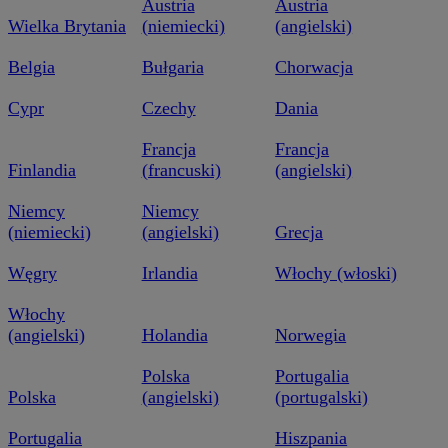
Austria
Austria
Wielka Brytania
(niemiecki)
(angielski)
Belgia
Bułgaria
Chorwacja
Cypr
Czechy
Dania
Francja
Francja
Finlandia
(francuski)
(angielski)
Niemcy
Niemcy
(niemiecki)
(angielski)
Grecja
Węgry
Irlandia
Włochy (włoski)
Włochy
(angielski)
Holandia
Norwegia
Polska
Portugalia
Polska
(angielski)
(portugalski)
Portugalia
Hiszpania