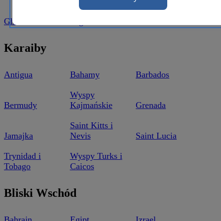
Afryka
Ghana
Nigeria
Południowa
Karaiby
Antigua
Bahamy
Barbados
Wyspy
Bermudy
Kajmańskie
Grenada
Saint Kitts i
Jamajka
Nevis
Saint Lucia
Trynidad i
Wyspy Turks i
Tobago
Caicos
Bliski Wschód
Bahrajn
Egipt
Izrael