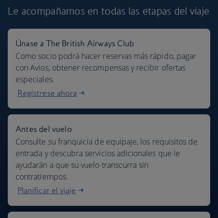
Le acompañamos en todas las etapas
del viaje
Únase a The British Airways Club
Nuestros destinos
Como socio podrá hacer reservas más rápido, pagar
con Avios, obtener recompensas y recibir ofertas
especiales.
Regístrese ahora
Antes del vuelo
Consulte su franquicia de equipaje, los requisitos de
entrada y descubra servicios adicionales que le
ayudarán a que su vuelo transcurra sin
contratiempos.
Planificar el viaje