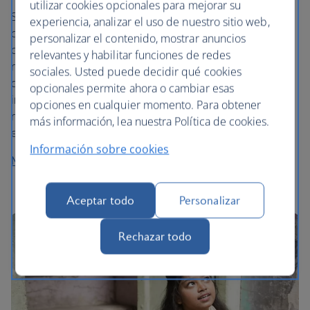
utilizar cookies opcionales para mejorar su
Sabemos que aún nos queda mucho por hacer, pero nos
experiencia, analizar el uso de nuestro sitio web,
comprometemos a alcanzar cero emisiones netas de
personalizar el contenido, mostrar anuncios
carbono para el 2050 o antes*. Actuamos de manera
relevantes y habilitar funciones de redes
responsable e innovamos para mejorar nuestro
sociales. Usted puede decidir qué cookies
desempeño medioambiental, y esto significa reducir la
opcionales permite ahora o cambiar esas
intensidad de la huella de carbono, disminuir el uso de
opciones en cualquier momento. Para obtener
recursos y desechos, y combatir el tráfico ilegal de
más información, lea nuestra Política de cookies.
especies salvajes.
Información sobre cookies
Más información sobre nuestras iniciativas
Aceptar todo
Personalizar
Rechazar todo