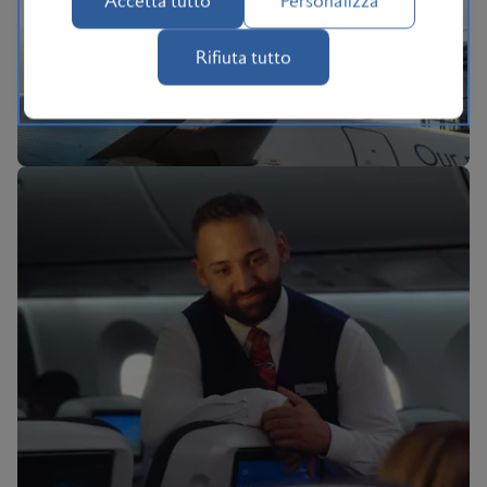
Accetta tutto
Personalizza
In viaggio con British Airways
Rifiuta tutto
BA Better World