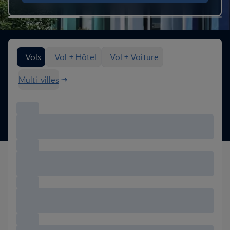
Rechercher des options de vol
Vols
Vol + Hôtel
Vol + Voiture
Multi-villes