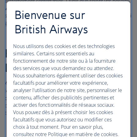
extrêmement confortables. Quels que soient vos besoins,
vous trouverez l'hôtel d'aéroport idéal : avec accès à une
Bienvenue sur
salle de sport et un spa pour vous détendre, ou avec Wi-Fi
gratuit pour rester connecté.
British Airways
Nous utilisons des cookies et des technologies
Hôtels à l'aéroport de
similaires. Certains sont essentiels au
fonctionnement de notre site ou à la fourniture
Londres Heathrow
des services que vous demandez ou attendez.
Nous souhaiterions également utiliser des cookies
facultatifs pour améliorer votre expérience,
Avec un accès direct au centre de Londres par le métro
analyser l'utilisation de notre site, personnaliser le
londonien, la ligne Elizabeth et le train Heathrow Express,
contenu, afficher des publicités pertinentes et
ces hôtels de l'aéroport de Londres Heathrow sont
activer des fonctionnalités de réseaux sociaux.
confortables et idéalement situés à proximité des
Vous pouvez dès à présent choisir les cookies
terminaux 2, 3 et 5.
facultatifs que vous autorisez ou modifier ces
Le
Sofitel London Heathrow
est directement relié au
choix à tout moment. Pour en savoir plus,
terminal 5 par une passerelle couverte.
consultez notre Politique en matière de cookies.