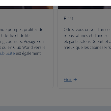
First
ande pompe : profitez de
Offrez-vous un vol d'un co
t dédié et de lits
repas raffinés et d'une sui
ong-courriers. Voyagez en
élégants salons Départ et à 
s ou en Club World vers le
mieux que les cabines Firs
lub Suite
est également
First