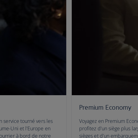
Premium Economy
n service tourné vers les
Voyagez en Premium Econom
aume-Uni et l'Europe en
profitez d'un siège plus la
ourrier à bord de notre
sièges et d'un embarquemen