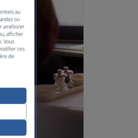
entiels au
mandez ou
ur améliorer
nu, afficher
x. Vous
modifier ces
ière de