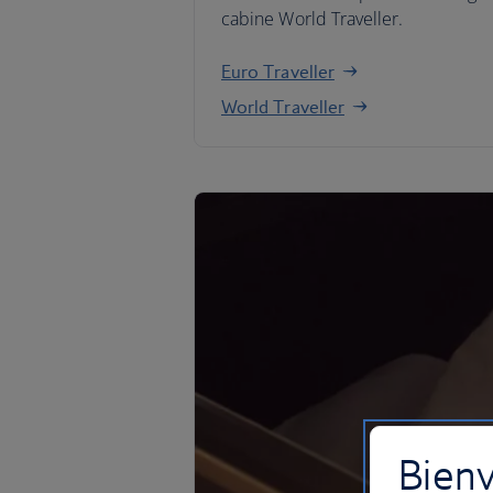
cabine World Traveller.
Euro Traveller
World Traveller
Bienv