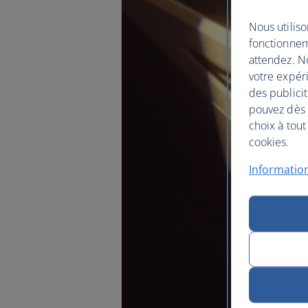
Nous utiliso
fonctionnem
attendez. No
votre expéri
des publicit
pouvez dès à
choix à tout
cookies.
Information