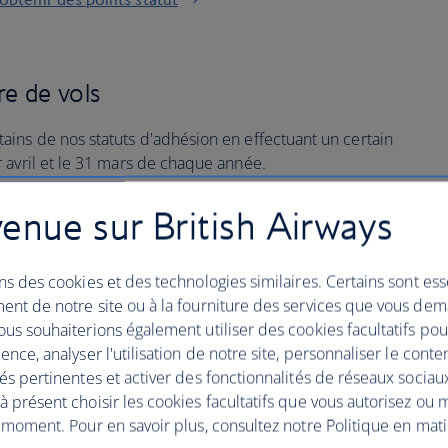
re de vols
ins de nos statuts d'adhésion en effectuant un certain
 avril et le 31 mars de chaque année.
ant un code British Airways pour accéder au statut Bronze,
enue sur British Airways
ns des cookies et des technologies similaires. Certains sont ess
ent de notre site ou à la fourniture des services que vous de
émentaires d'obtention de
us souhaiterions également utiliser des cookies facultatifs po
ence, analyser l'utilisation de notre site, personnaliser le conte
és pertinentes et activer des fonctionnalités de réseaux sociau
 présent choisir les cookies facultatifs que vous autorisez ou 
 moment. Pour en savoir plus, consultez notre Politique en mat
h Airways Club, vous cumulez automatiquement d