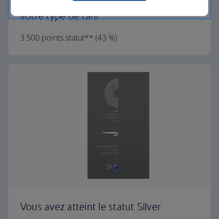
supplémentaires calculés en fonction de
votre type de tarif
3 500 points statut** (43 %)
Vous avez atteint le statut Silver