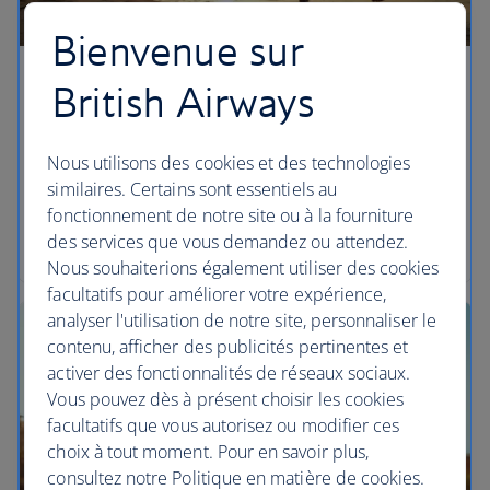
Bienvenue sur
Partager des Avios
British Airways
Créez un compte Famille pour y regrouper les
Nous utilisons des cookies et des technologies
Avios de jusqu'à six membres de votre foyer, dont
similaires. Certains sont essentiels au
vos enfants.
fonctionnement de notre site ou à la fourniture
des services que vous demandez ou attendez.
Créer un compte Famille
Nous souhaiterions également utiliser des cookies
facultatifs pour améliorer votre expérience,
analyser l'utilisation de notre site, personnaliser le
contenu, afficher des publicités pertinentes et
activer des fonctionnalités de réseaux sociaux.
Vous pouvez dès à présent choisir les cookies
facultatifs que vous autorisez ou modifier ces
choix à tout moment. Pour en savoir plus,
consultez notre Politique en matière de cookies.