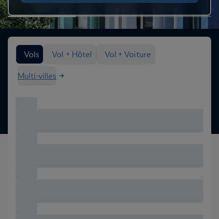
Rechercher des options de vol
Vols
Vol + Hôtel
Vol + Voiture
Multi-villes