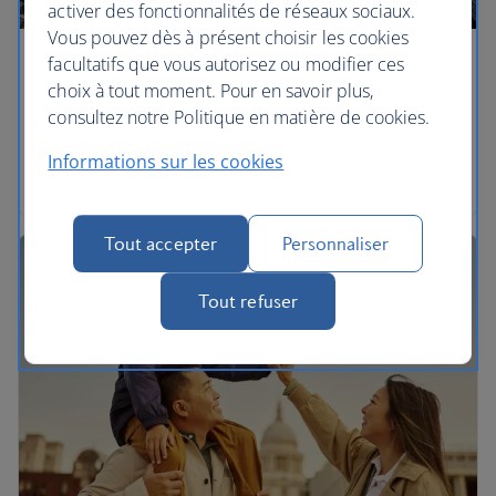
activer des fonctionnalités de réseaux sociaux.
Vous pouvez dès à présent choisir les cookies
facultatifs que vous autorisez ou modifier ces
Quirky London : guide pour le week-end
choix à tout moment. Pour en savoir plus,
consultez notre Politique en matière de cookies.
À chaque visite, il y a toujours quelque chose de
nouveau à découvrir. Sortez des sentiers battus en
Informations sur les cookies
consultant notre guide alternatif de Londres.
Tout accepter
Personnaliser
Tout refuser