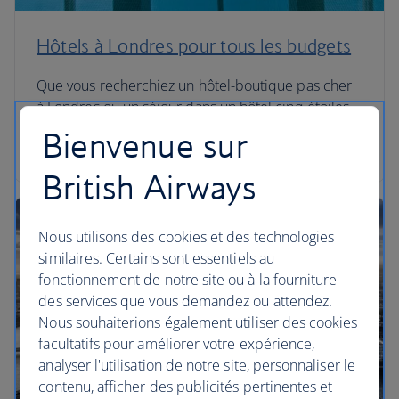
Hôtels à Londres pour tous les budgets
Que vous recherchiez un hôtel-boutique pas cher
à Londres ou un séjour dans un hôtel cinq étoiles,
notre guide propose des options pour tous les
Bienvenue sur
budgets.
British Airways
Nous utilisons des cookies et des technologies
similaires. Certains sont essentiels au
fonctionnement de notre site ou à la fourniture
des services que vous demandez ou attendez.
Nous souhaiterions également utiliser des cookies
facultatifs pour améliorer votre expérience,
analyser l'utilisation de notre site, personnaliser le
contenu, afficher des publicités pertinentes et