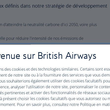
x définis dans notre stratégie de développement
 d’atteindre la neutralité carbone d'ici 2050, voire plus
elle pour réduire l'intensité de nos émissions de
durable pour l'aviation* (SAF) dans notre consommation
enue sur British Airways
ie circulaire dans nos activités principales afin de
ns des cookies et des technologies similaires. Certains sont ess
des déchets, donner la priorité à la réutilisation et au
ent de notre site ou à la fourniture des services que vous de
le recours à l'incinération et à la mise en décharge.
us souhaiterions également utiliser des cookies facultatifs po
essive des plastiques à usage unique à bord et
ence, analyser l'utilisation de notre site, personnaliser le conte
ers des matériaux plus durables dans l'ensemble de nos
és pertinentes et activer des fonctionnalités de réseaux sociau
 présent choisir les cookies facultatifs que vous autorisez ou 
 au développement durable, notamment en renforçant
 moment. Pour en savoir plus, consultez notre Politique en mat
étences sur l’impact de l’aviation sur l’environnement.