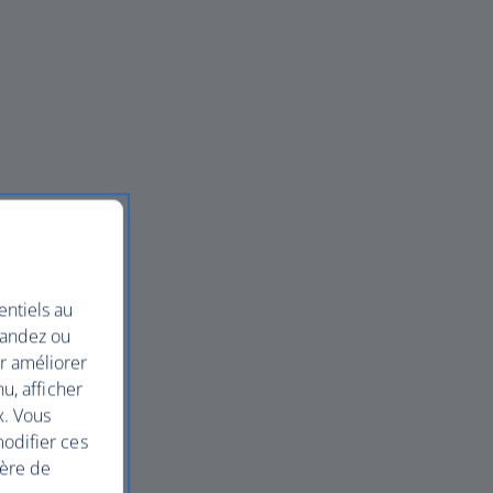
entiels au
mandez ou
ur améliorer
nu, afficher
x. Vous
modifier ces
ière de