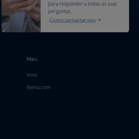
para responder a todas as suas
perguntas.
Como contactar-nos
Mais
Voos
Iberia.com