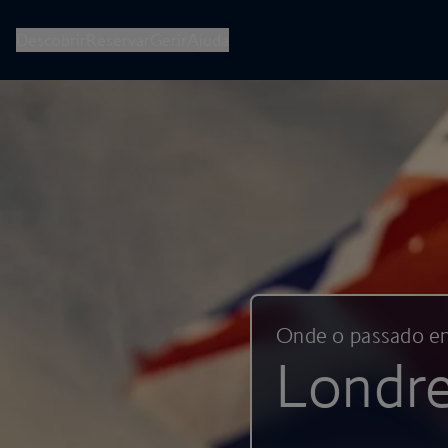
British Airways -- Reservar voos, férias, escapadinhas de cidad
Descobrir
Reservar
Gerir
Ajuda
Onde o passado e
Londr