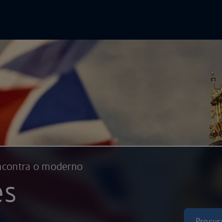
e e check-in online
Avançar para o conteúdo principal
ncontra o moderno
es
Procur