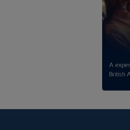
A exper
British 