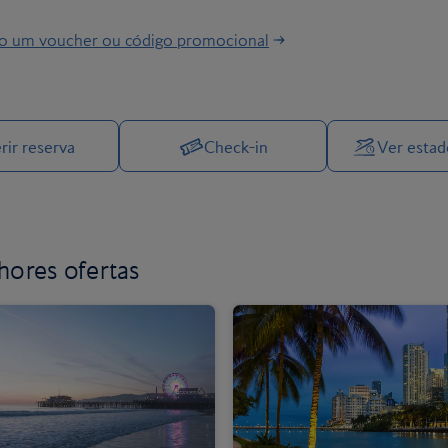
do um voucher ou código promocional
Gerir as suas opções de viagem
rir reserva
Check-in
Ver esta
hores ofertas