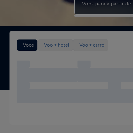
Voos para a partir de
Pesquisar opções de voo
Voos
Voo + hotel
Voo + carro