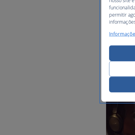
nosso site é
funcionalid
permitir ag
informações,
Informaçõe
Os noss