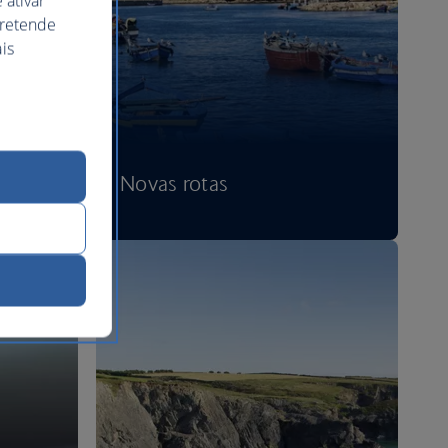
 ativar
pretende
is
Novas rotas