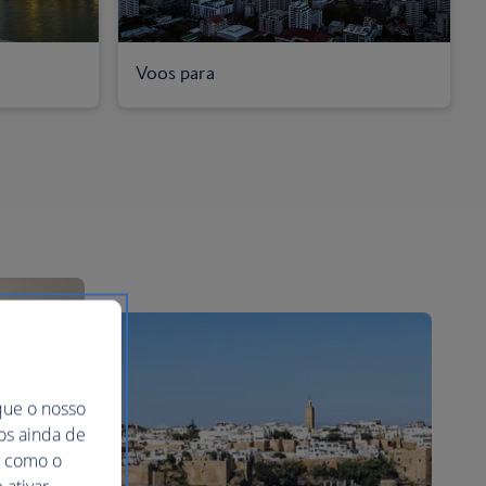
Voos para
que o nosso
mos ainda de
ma como o