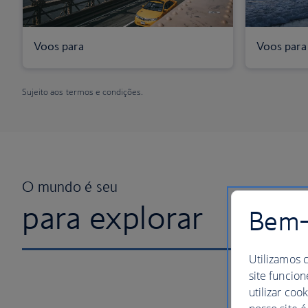
Voos para
Voos para
Sujeito aos termos e condições.
O mundo é seu
para explorar
Bem-v
Utilizamos 
site funcion
utilizar coo