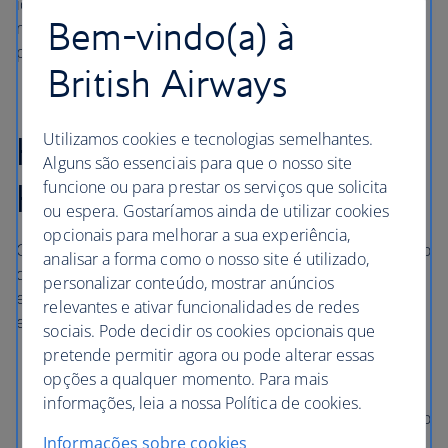
ideal para si – quer seja um com acesso ao ginásio e spas
Bem-vindo(a) à
no local para relaxar, quer seja com Wi-Fi gratuito, se
precisar de estar contactável.
British Airways
Hotéis do aeroporto de
Utilizamos cookies e tecnologias semelhantes.
Alguns são essenciais para que o nosso site
Heathrow em Londres
funcione ou para prestar os serviços que solicita
ou espera. Gostaríamos ainda de utilizar cookies
opcionais para melhorar a sua experiência,
Com acesso direto ao centro de Londres através do Metro
analisar a forma como o nosso site é utilizado,
de Londres, da linha Elizabeth ou do Heathrow Express,
personalizar conteúdo, mostrar anúncios
estes hotéis em London Heathrow são confortáveis e
relevantes e ativar funcionalidades de redes
estão bem localizados perto dos Terminais 2, 3 e 5.
sociais. Pode decidir os cookies opcionais que
pretende permitir agora ou pode alterar essas
O
Sofitel London Heathrow
está diretamente ligado
opções a qualquer momento. Para mais
ao Terminal 5 através de uma passagem coberta.
informações, leia a nossa Política de cookies.
O
Hilton Garden Inn Heathrow London
está ligado ao
Terminal 2 através de uma passagem coberta com
Informações sobre cookies