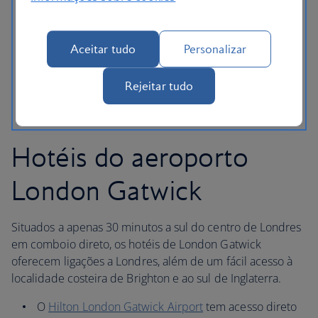
acesso ao Terminal 3 através de uma passagem
pedonal subterrânea.
Aceitar tudo
Personalizar
Thistle London Heathrow
tem acesso direto ao
Terminal 5 utilizando os Heathrow Pods ou o serviço
de autocarros públicos.
Rejeitar tudo
Hotéis do aeroporto
London Gatwick
Situados a apenas 30 minutos a sul do centro de Londres
em comboio direto, os hotéis de London Gatwick
oferecem ligações a Londres, além de um fácil acesso à
localidade costeira de Brighton e ao sul de Inglaterra.
O
Hilton London Gatwick Airport
tem acesso direto