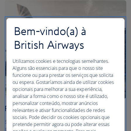
Bem-vindo(a) à
British Airways
Utilizamos cookies e tecnologias semelhantes.
Alguns são essenciais para que o nosso site
funcione ou para prestar os serviços que solicita
ou espera. Gostaríamos ainda de utilizar cookies
opcionais para melhorar a sua experiência,
analisar a forma como o nosso site é utilizado,
personalizar conteúdo, mostrar anúncios
Planeta
relevantes e ativar funcionalidades de redes
sociais. Pode decidir os cookies opcionais que
Sabemos que temos um longo caminho a percorrer, mas
pretende permitir agora ou pode alterar essas
estamos empenhados em atingir zero emissões líquidas