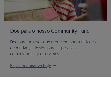
Doe para o nosso Community Fund
Doe para projetos que oferecem oportunidades
de mudança de vida para as pessoas e
comunidades que servimos.
Faça um donativo hoje
* A nossa estratégia de carbono "Rota aérea para emissões líquidas nulas"
baseia-se na nossa base de referência de 2019 e será concretizada através
de uma combinação de eficiências operacionais e dos aviões,
investimentos em novas tecnologias, combustível de aviação sustentável
(SAF) e remoções de carbono.
**Os "Combustíveis de aviação sustentável" ("SAF") são definidos no