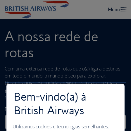
A nossa rede de
rotas
Com uma extensa rede de rotas que o(a) liga a destinos
em todo o mundo, o mundo é seu para explorar.
Descubra joias escondidas, revisite os locais que mais
gosta ou embarque numa aventura num local totalmente
Bem-vindo(a) à
novo.
British Airways
Utilizamos cookies e tecnologias semelhantes.