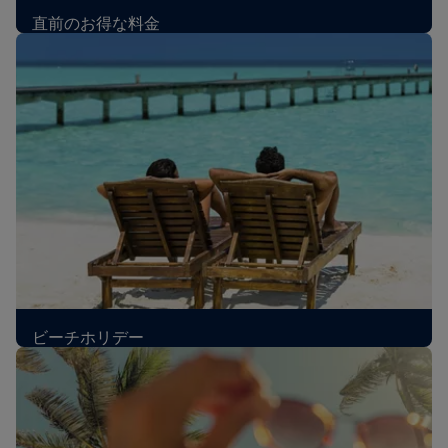
直前のお得な料金
£67
片道
,
London発、2026年8月
ビーチホリデー
£339
1人あたり
,
London発、2026年10月