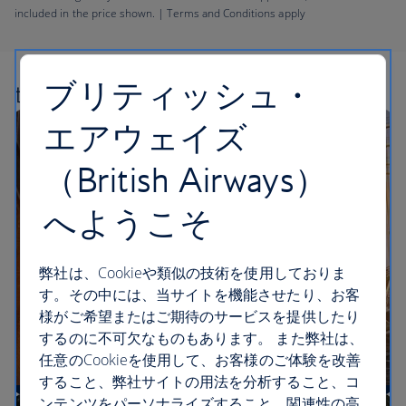
included in the price shown. | Terms and Conditions apply
ブリティッシュ・
世界各地の魅力を
発見する旅へ
エアウェイズ
（British Airways）
へようこそ
弊社は、Cookieや類似の技術を使用しておりま
す。その中には、当サイトを機能させたり、お客
様がご希望またはご期待のサービスを提供したり
するのに不可欠なものもあります。 また弊社は、
任意のCookieを使用して、お客様のご体験を改善
すること、弊社サイトの用法を分析すること、コ
ンテンツをパーソナライズすること、関連性の高