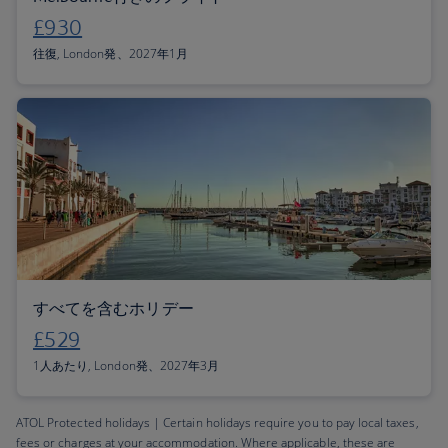
£930
往復, London発、2027年1月
すべてを含むホリデー
£529
1人あたり, London発、2027年3月
ATOL Protected holidays | Certain holidays require you to pay local taxes,
fees or charges at your accommodation. Where applicable, these are