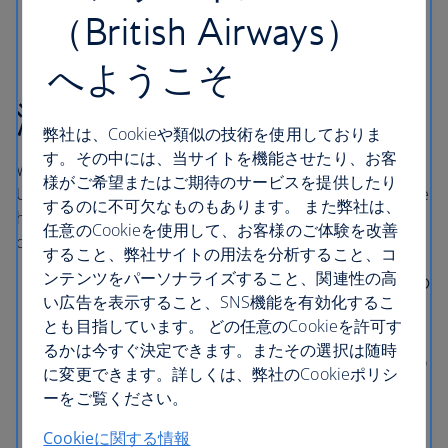
（British Airways）
ロンドン・ヒースロー空
へようこそ
港ホテル
弊社は、Cookieや類似の技術を使用しておりま
す。その中には、当サイトを機能させたり、お客
With direct access to central London via the London
様がご希望またはご期待のサービスを提供したり
Underground, Elizabeth line and Heathrow Express, these
するのに不可欠なものもあります。 また弊社は、
hotels in London Heathrow are comfortable and
任意のCookieを使用して、お客様のご体験を改善
conveniently situated near Terminals 2, 3 and 5.
すること、弊社サイトの用法を分析すること、コ
ンテンツをパーソナライズすること、関連性の高
ソフィテル・ロンドン・ヒースロー
とターミナル5の
い広告を表示すること、SNS機能を有効化するこ
間は、屋根付きの通路を使ってご移動いただけま
とも目指しています。 どの任意のCookieを許可す
す。
るかは今すぐ決定できます。またその選択は随時
Hilton Garden Inn Heathrow London
is connected to
に変更できます。詳しくは、弊社のCookieポリシ
Terminal 2 via a covered walkway with access to
ーをご覧ください。
Terminal 3 by a pedestrian underpass.
Cookieに関する情報
Thistle London Heathrow
has direct access to