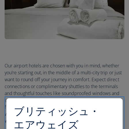
Our airport hotels are chosen with you in mind, whether
you’re starting out, in the middle of a multi-city trip or just
want to round off your journey in comfort. Expect direct
connections or complimentary shuttles to the terminals
and thoughtful touches like soundproofed windows and
supremely comfortable beds. Whatever your needs, you’ll
find the right airport hotel for you – whether that’s one
ブリティッシュ・
with gym access and on-site spas for switching off, or free
Wi-Fi if you need to stay in touch.
エアウェイズ