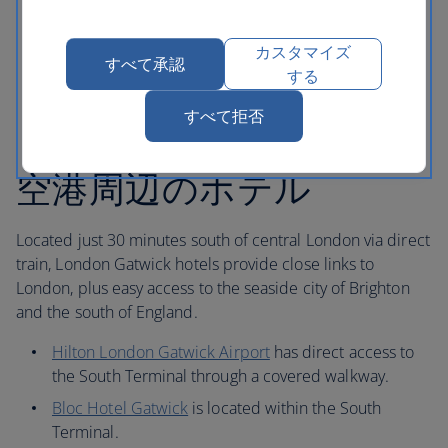
Terminal 5 using the Heathrow Pods or the public
bus service.
カスタマイズ
すべて承認
する
すべて拒否
ロンドン・ガトウィック
空港周辺のホテル
Located just 30 minutes south of central London via direct
train, London Gatwick hotels provide close links to
London, plus easy access to the seaside city of Brighton
and the south of England.
Hilton London Gatwick Airport
has direct access to
the South Terminal through a covered walkway.
Bloc Hotel Gatwick
is located within the South
Terminal.