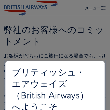
弊社のお客様へのコミッ
トメント
お客様がどちらにご旅行になる場合でも、お1
人お1人に可能な限り最高のご体験をお楽しみ
ブリティッシュ・
いただけるよう、弊社一同、誠心誠意を込め
て業務に当たっております。本ページでは、
エアウェイズ
ブリティッシュ・エアウェイズ（British
（British Airways）
Airways）のフライトのご利用時にご期待いた
だけるサービスのレベルや、万一予定通りに
へようこそ