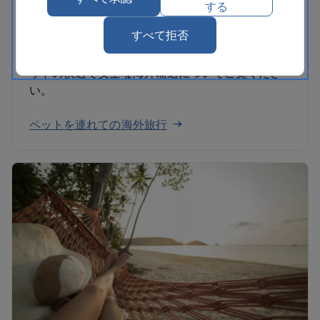
ペットと一緒のご旅行
する
すべて拒否
弊社のお客様にはペットも含まれます。ご家族の
一員であるペットを、弊社は大切に扱います。ペ
ットの快適で安全な海外輸送についてご覧くださ
い。
ペットを連れての海外旅行