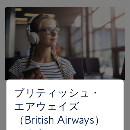
ブリティッシュ・
青少年のお客様
エアウェイズ
冒険心に満ちた若いお客様によるお1人でのご旅行
を支援すると共に、初めてフライトをご利用にな
（British Airways）
るお子様もサポートいたします。どうぞ、安心し
てお子様をお見送りください。