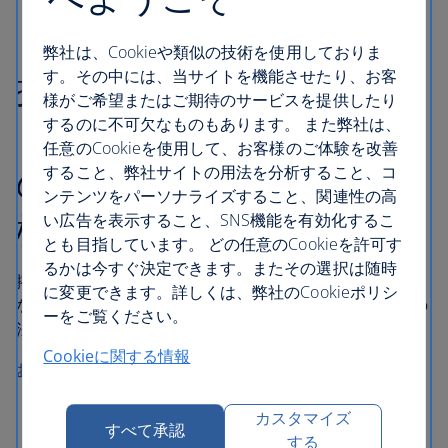
弊社は、Cookieや類似の技術を使用しておりま
す。その中には、当サイトを機能させたり、お客
搭乗拒否、ダウングレー
様がご希望またはご期待のサービスを提供したり
ド、キャンセル、長時間
するのに不可欠なものもあります。 また弊社は、
任意のCookieを使用して、お客様のご体験を改善
の遅延に関するお客様の
すること、弊社サイトの用法を分析すること、コ
ンテンツをパーソナライズすること、関連性の高
権利
い広告を表示すること、SNS機能を有効化するこ
とも目指しています。 どの任意のCookieを許可す
るかは今すぐ決定できます。またその選択は随時
搭乗拒否、ダウングレード、フライトの欠航または大幅
に変更できます。詳しくは、弊社のCookieポリシ
な遅延が生じた場合、お客様は、英国および/またはEUの
ーをご覧ください。
法律に基づいて補償を受けられる場合があります。
Cookieに関する情報
お客様の権利に関する詳細を見る
カスタマイズ
すべて承認
する