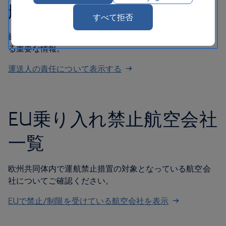
航空会社の責任
すべて拒否
旅客および手荷物の航空運送における運送人責任に関す
る重要な情報。
運送人の責任について表示する
EU乗り入れ禁止航空会社
一覧
欧州共同体内で運航禁止措置の対象となっている航空会
社についてご確認ください。
EUで禁止/制限を受けている航空会社を表示