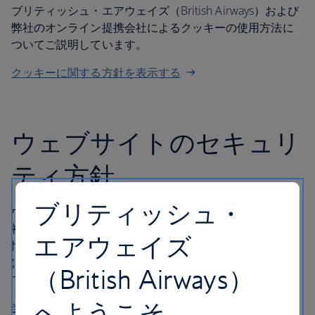
ブリティッシュ・エアウェイズ（British Airways）および
弊社のオンライン提携会社によるクッキーの使用方法に
ついてご説明しています。
クッキーに関する方針を表示する
ウェブサイトのセキュリ
ティ方針
ブリティッシュ・
ウェブサイトのセキュリティは重要であり、お客様が弊
社と取引をされる際、弊社はお客様のクレジットカード
エアウェイズ
情報やその他の個人情報の安全性を確保します。これに
は、「フィッシング」に関する説明と、ご予約に関連し
（British Airways）
て弊社がお聞きする情報が含まれます。
へようこそ
当社ウェブサイトのセキュリティ方針を表示する