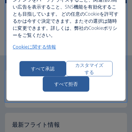
い広告を表示すること、SNS機能を有効化するこ
とも目指しています。 どの任意のCookieを許可す
タイムテーブル
るかは今すぐ決定できます。またその選択は随時
に変更できます。詳しくは、弊社のCookieポリシ
弊社のフライトスケジュールおよび就航地
ーをご覧ください。
Cookieに関する情報
カスタマイズ
すべて承認
する
就航ネットワーク
すべて拒否
就航地を調べる
最新フライト情報