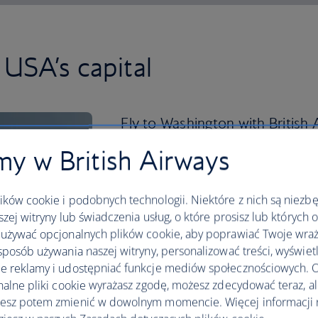
USA’s capital
Fly to Washington with British A
known sights.
y w British Airways
This bustling city is a great place to di
delicacy – while visiting the Jefferson 
ków cookie i podobnych technologii. Niektóre z nich są niezb
szej witryny lub świadczenia usług, o które prosisz lub których 
You can also enjoy a tour of the US Cap
używać opcjonalnych plików cookie, aby poprawiać Twoje wraż
Art and visit the original Declaration 
sposób używania naszej witryny, personalizować treści, wyświet
Archives, all for free. If you visit in th
 reklamy i udostępniać funkcje mediów społecznościowych. O
month-long National Cherry Blossom Fe
nalne pliki cookie wyrażasz zgodę, możesz zdecydować teraz, a
of culture, music, art, film screenings 
esz potem zmienić w dowolnym momencie. Więcej informacji 