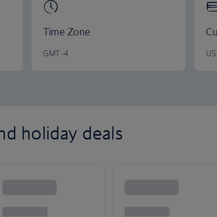
Time Zone
Cu
GMT -4
US 
nd holiday deals