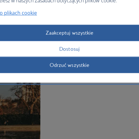
ziesz w naszych Zasadach dotyczących plików cookie.
Book your
Washington holiday
today an
to offer.
o plikach cookie
Plan your trip to Washington
Zaakceptuj wszystkie
Dostosuj
Odrzuć wszystkie