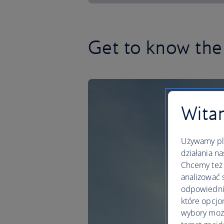
Get to know the 
Witam
Używamy pli
działania na
Chcemy też 
analizować 
odpowiednie
które opcjo
wybory moż