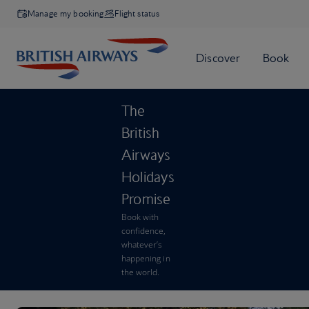
Manage my booking
Flight status
The
British
Airways
Holidays
Promise
Book with
confidence,
whatever’s
happening in
the world.