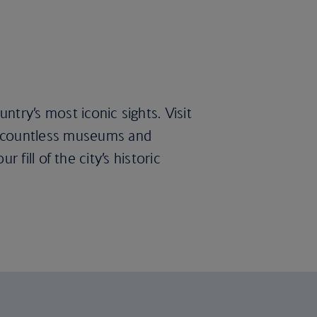
try’s most iconic sights. Visit
s countless museums and
r fill of the city’s historic