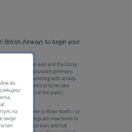
 British Airways to begin your
Great Plains to the east and the Rocky
all. Discover the abundant greenery,
centre that’s humming with activity.
ędne do
ll around City Park’s pristine lake
oczekujesz.
ure and Science in the park’s
enia,
lać
 tym, na
cene by walking over to River North – or
le swoje
ly industrial buildings are now home to
na ten
th enough cocktail bars and live