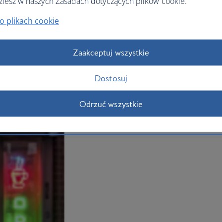
ziesz w naszych Zasadach dotyczących plików cookie.
music venues to keep you going until m
to Denver’s upmarket Cherry Creek ne
o plikach cookie
style and browse the fashion boutique
Plan your trip to Denver
Zaakceptuj wszystkie
Dostosuj
Odrzuć wszystkie