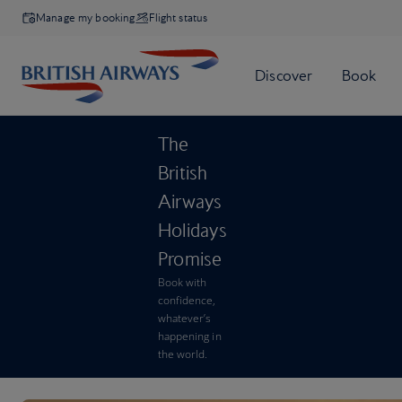
Manage my booking
Flight status
The
British
Airways
Holidays
Promise
Book with
confidence,
whatever’s
happening in
the world.