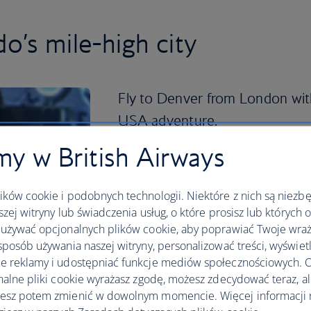
o’s mile-high city
Fly to Denver from London with
USA adventure.
y w British Airways
Sitting a mile above sea level with the 
Mountains to the west, Denver’s got it 
diverse neighbourhoods and a walkable 
ków cookie i podobnych technologii. Niektóre z nich są niezb
Start your morning in Denver with a stro
szej witryny lub świadczenia usług, o które prosisz lub których 
before popping into the Museum of Nat
używać opcjonalnych plików cookie, aby poprawiać Twoje wraż
grounds.
sposób używania naszej witryny, personalizować treści, wyświet
 reklamy i udostępniać funkcje mediów społecznościowych. O
Check out the city’s thriving creative s
nalne pliki cookie wyrażasz zgodę, możesz zdecydować teraz, a
RiNo, as it’s known locally. The former
esz potem zmienić w dowolnym momencie. Więcej informacji 
galleries, breweries and workspaces wi