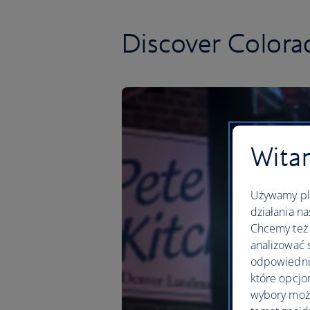
Discover Colorad
Witam
Używamy pli
działania na
Chcemy też 
analizować 
odpowiednie
które opcjo
wybory moż