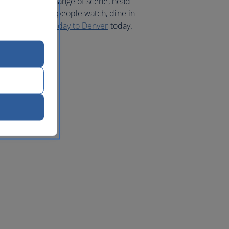
orning. For a change of scene, head
ighbourhood to people watch, dine in
s. Book your
holiday to Denver
today.