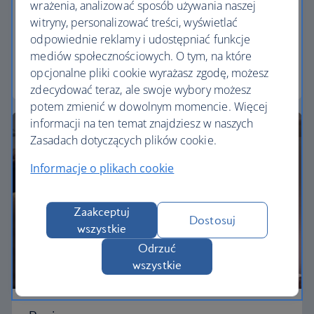
wrażenia, analizować sposób używania naszej
witryny, personalizować treści, wyświetlać
Our Euro Traveller cabin offers all the touches you
odpowiednie reklamy i udostępniać funkcje
need to enjoy your flight at an affordable price.
mediów społecznościowych. O tym, na które
opcjonalne pliki cookie wyrażasz zgodę, możesz
Euro traveller
zdecydować teraz, ale swoje wybory możesz
potem zmienić w dowolnym momencie. Więcej
informacji na ten temat znajdziesz w naszych
Zasadach dotyczących plików cookie.
Informacje o plikach cookie
Zaakceptuj
Dostosuj
wszystkie
Odrzuć
wszystkie