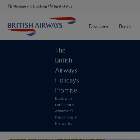
Manage my booking
Flight status
The
British
Airways
Holidays
Promise
Book with
confidence,
whatever’s
happening in
the world.