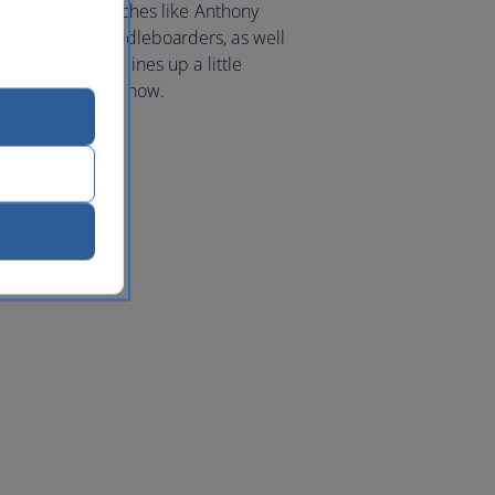
 for choice. Stretches like Anthony
swimmers and paddleboarders, as well
is Greek island lines up a little
liday to Rhodes
now.