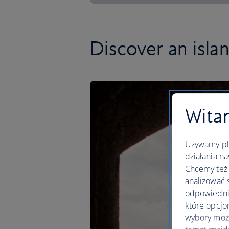
Discover an islan
Witam
Używamy pli
działania na
Chcemy też 
analizować 
odpowiednie
które opcjo
wybory moż