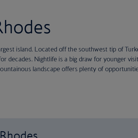
 Rhodes
rgest island. Located off the southwest tip of Tu
r decades. Nightlife is a big draw for younger visi
mountainous landscape offers plenty of opportunitie
o Rhodes