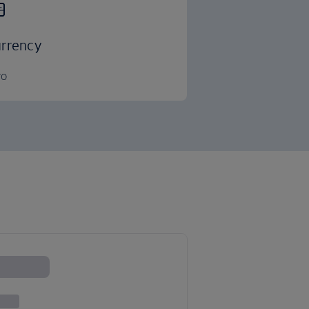
rrency
ro