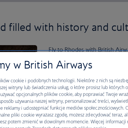
d filled with history and cul
Fly to Rhodes with British Air
you won’t be far from one of t
y w British Airways
traditional Greek cuisine.
ków cookie i podobnych technologii. Niektóre z nich są niezb
Classics such as moussaka, gyros and sa
szej witryny lub świadczenia usług, o które prosisz lub których 
with a sweet tooth, warm baklava is wo
używać opcjonalnych plików cookie, aby poprawiać Twoje wraż
History lovers have plenty of ancient si
sposób używania naszej witryny, personalizować treści, wyświet
century Palace of the Grand Master, t
 reklamy i udostępniać funkcje mediów społecznościowych. O
and the 16th-century Suleiman Mosque.
nalne pliki cookie wyrażasz zgodę, możesz zdecydować teraz, a
old town, which has been awarded UN
esz potem zmienić w dowolnym momencie. Więcej informacji 