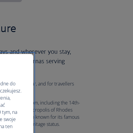
ture
ways and wherever you stay,
he many tavernas serving
ędne do
lads are popular, and for travellers
oczekujesz.
rth sampling.
enia,
tes to choose from, including the 14th-
lać
he 2nd-century Acropolis of Rhodes
 tym, na
 Rhodes is also known for its famous
le swoje
ESCO World Heritage status.
na ten