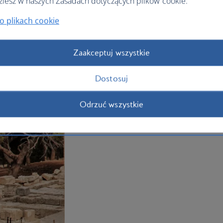
ziesz w naszych Zasadach dotyczących plików cookie.
If beaches are your thing, you’re spoilt
Quinn Bay are great for snorkellers, 
o plikach cookie
as sandy spots in Lindos and Faliraki. Th
something for everyone – book your
ho
Zaakceptuj wszystkie
Plan your trip to Rhodes
Dostosuj
Odrzuć wszystkie