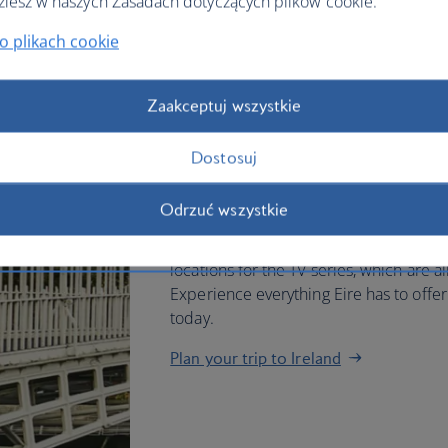
ziesz w naszych Zasadach dotyczących plików cookie.
Choose British Airways to fly in
o plikach cookie
Book
flights to Dublin
to stroll around 
Zaakceptuj wszystkie
enjoying an evening at the lively Templ
scenes at the Guinness Storehouse and
Dostosuj
Fly to Belfast
to experience the Titanic
take in the Giant’s Causeway. This nat
Odrzuć wszystkie
interlocking basalt columns that have 
volcanic eruption. And Game of Thrones 
locations for the TV series, which are a
Experience everything Eire has to offe
today.
Plan your trip to Ireland