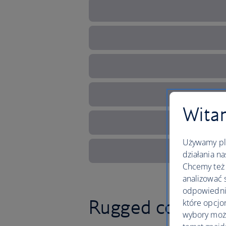
Witam
Używamy pli
działania na
Chcemy też 
analizować 
odpowiednie
Rugged coastline 
które opcjo
wybory moż