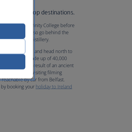
to Ireland’s top destinations.
the grounds of Trinity College before
e Bar. You can also go behind the
 Old Jameson Distillery.
 Belfast museum and head north to
ural wonder is made up of 40,000
combined as the result of an ancient
fans will love visiting filming
ll reachable by car from Belfast.
r by booking your
holiday to Ireland