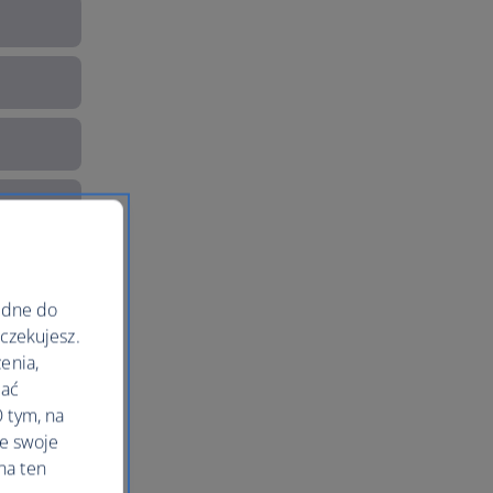
ędne do
oczekujesz.
enia,
lać
 tym, na
le swoje
na ten