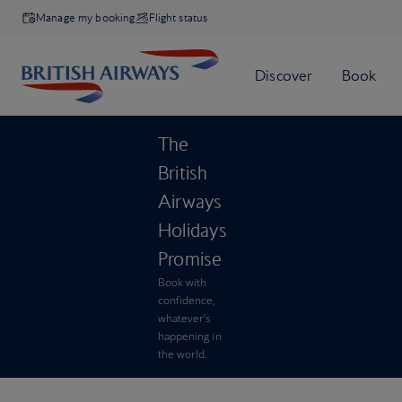
Manage my booking
Flight status
The
British
Airways
Holidays
Promise
Book with
confidence,
whatever’s
happening in
the world.