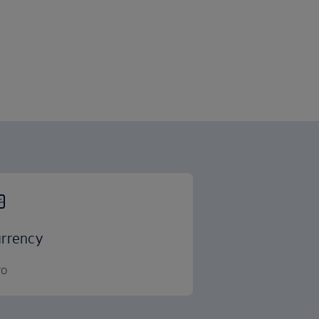
rrency
ro