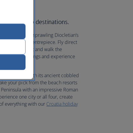
 Croatia’s top destinations.
lit
, home to the sprawling Diocletian’s
d the city’s centrepiece. Fly direct
Dalmation Coast and walk the
 the Gothic buildings and experience
ity of Zagreb, with its ancient cobbled
take your pick from the beach resorts
an Peninsula with an impressive Roman
rience one city or all four, create
 of everything with our
Croatia holiday