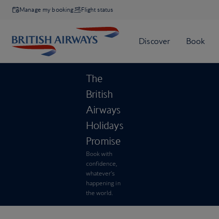
Manage my booking
Flight status
The
British
Airways
Holidays
Promise
Book with
confidence,
whatever’s
happening in
the world.