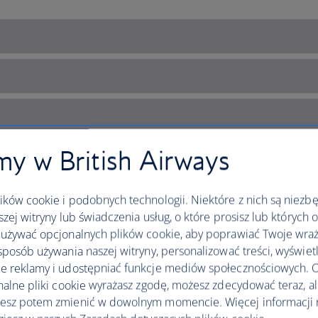
y w British Airways
ków cookie i podobnych technologii. Niektóre z nich są niezb
szej witryny lub świadczenia usług, o które prosisz lub których 
używać opcjonalnych plików cookie, aby poprawiać Twoje wraż
sposób używania naszej witryny, personalizować treści, wyświet
 reklamy i udostępniać funkcje mediów społecznościowych. O
nalne pliki cookie wyrażasz zgodę, możesz zdecydować teraz, a
esz potem zmienić w dowolnym momencie. Więcej informacji 
ty of the Adriatic Sea