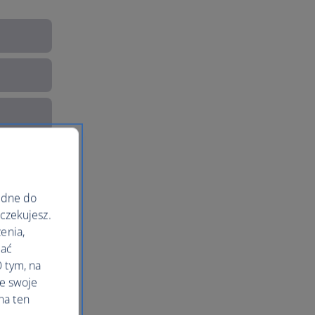
ędne do
oczekujesz.
enia,
lać
 tym, na
le swoje
na ten