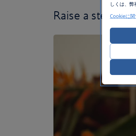
しくは、弊社
Raise a stein of
Cookieに