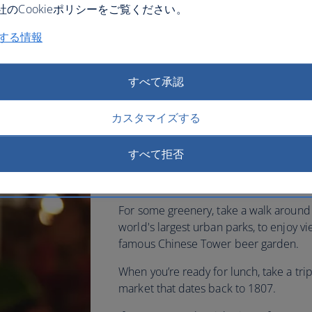
のCookieポリシーをご覧ください。
 beer to Munich
関する情報
すべて承認
Fly to Munich with British Airw
Marienplatz, in the heart of th
カスタマイズする
by historic landmarks, like the
すべて拒否
iconic clocktower – and the Fra
Gothic cathedral.
For some greenery, take a walk around 
world's largest urban parks, to enjoy v
famous Chinese Tower beer garden.
When you’re ready for lunch, take a trip
market that dates back to 1807.