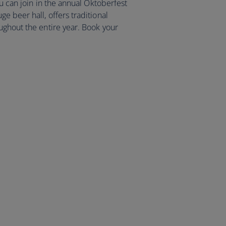
ou can join in the annual Oktoberfest
e beer hall, offers traditional
ughout the entire year. Book your