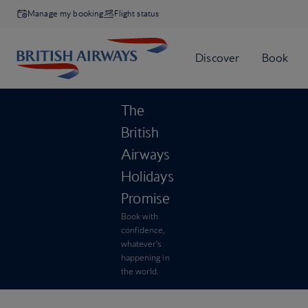
Manage my booking
Flight status
The
British
Airways
Holidays
Promise
Book with
confidence,
whatever’s
happening in
the world.