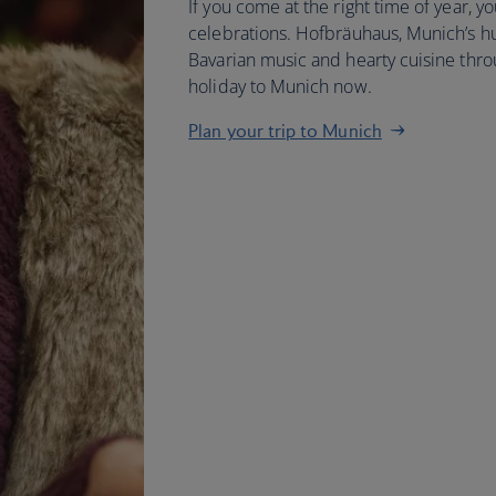
If you come at the right time of year, y
celebrations. Hofbräuhaus, Munich’s hug
Bavarian music and hearty cuisine thro
holiday to Munich now.
Plan your trip to Munich