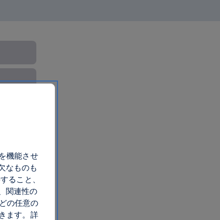
トを機能させ
欠なものも
善すること、
、関連性の
 どの任意の
できます。詳