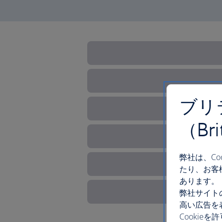
ブリ
（Br
弊社は、C
たり、お客
あります。
弊社サイト
高い広告を
Cooki