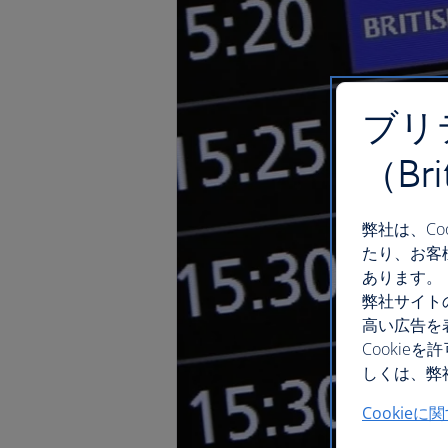
ブリ
（Br
弊社は、C
たり、お客
あります。
弊社サイト
高い広告を
Cooki
しくは、弊社
Cookieに