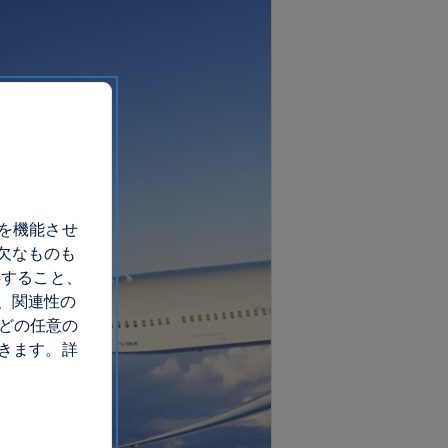
トを機能させ
欠なものも
善すること、
、関連性の
 どの任意の
できます。詳