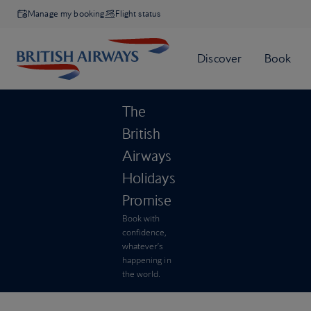
Manage my booking
Flight status
The
British
Airways
Holidays
Promise
Book with
confidence,
whatever’s
happening in
the world.