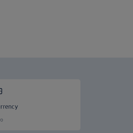
rrency
ro