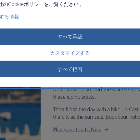
のCookieポリシーをご覧ください。
関する情報
Fly to Nice with British Airway
leisurely stroll along the palm
すべて承認
and admire the sweeping sea v
カスタマイズする
Then head to the historic Old Town and
colourful buildings and lively markets. 
Saleya, known for its fragrant flower m
すべて拒否
After enjoying some lunch, art enthusi
National Museum and the Matisse Mus
these iconic artists.
Then finish the day with a hike up Cast
the city as the sun sets. Book your holi
Plan your trip to Nice