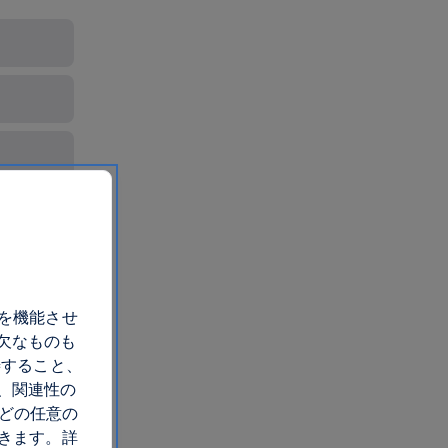
トを機能させ
欠なものも
善すること、
、関連性の
 どの任意の
できます。詳