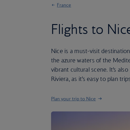
France
Flights to Nic
Nice is a must-visit destinatio
the azure waters of the Medite
vibrant cultural scene. It’s als
Riviera, as it’s easy to plan t
Plan your trip to Nice