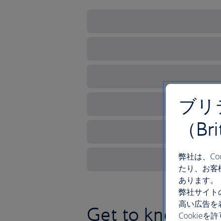
ブリ
（Br
弊社は、C
たり、お客
あります。
弊社サイト
高い広告を
Get to know the 
Cooki