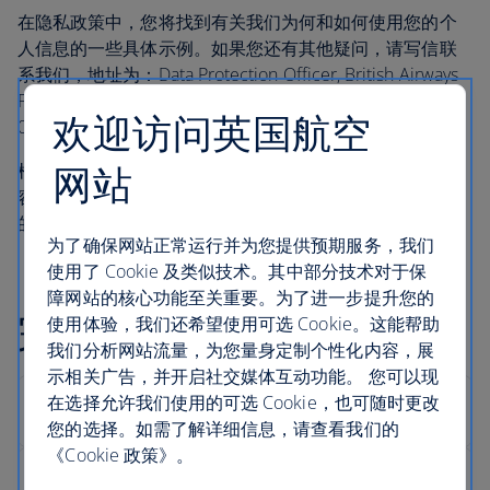
在隐私政策中，您将找到有关我们为何和如何使用您的个
人信息的一些具体示例。如果您还有其他疑问，请写信联
系我们，地址为：Data Protection Officer, British Airways
Plc, Waterside (HCB3), PO Box 365, Harmondsworth, UB7
欢迎访问英国航空
0GB, England。
网站
根据适当法律规定，在不侵犯您的权利的前提下，以上内
容及隐私政策并非合同规定，也不构成您与我们之间签订
的合同部分。
为了确保网站正常运行并为您提供预期服务，我们
使用了 Cookie 及类似技术。其中部分技术对于保
障网站的核心功能至关重要。为了进一步提升您的
完整版隐私政策
使用体验，我们还希望使用可选 Cookie。这能帮助
我们分析网站流量，为您量身定制个性化内容，展
示相关广告，并开启社交媒体互动功能。 您可以现
在选择允许我们使用的可选 Cookie，也可随时更改
您的选择。如需了解详细信息，请查看我们的
《Cookie 政策》。