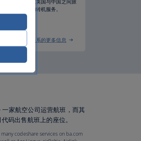
强强联手，当您在英国与中国之间旅
班选择和更优质的转机服务。
公司的合作伙伴关系的更多信息
班 — 一家航空公司运营航班，而其
司代码出售航班上的座位。
ist many codeshare services on ba.com