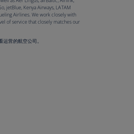
ell as Aer Lingus, airBaltic, Airlink,
Go, jetBlue, Kenya Airways, LATAM
Vueling Airlines. We work closely with
vel of service that closely matches our
看运营的航空公司。