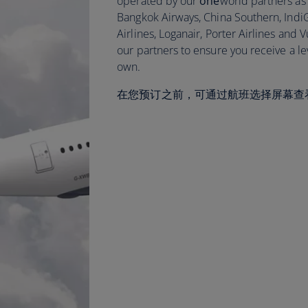
operated by our
one
world partners as w
Bangkok Airways, China Southern, Indi
Airlines, Loganair, Porter Airlines and 
our partners to ensure you receive a le
own.
在您预订之前，可通过航班选择屏幕查