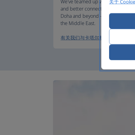
We've teamed up with Qatar Airwa
关于 Cooki
and better connections when trave
Doha and beyond – including to Afr
the Middle East.
有关我们与卡塔尔航空的合作伙伴