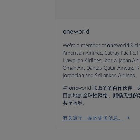
one
world
We're a member of
one
world® alo
American Airlines, Cathay Pacific, Fi
Hawaiian Airlines, Iberia, Japan Airl
Oman Air, Qantas, Qatar Airways, R
Jordanian and SriLankan Airlines..
与
one
world 联盟的的合作伙
目的地的全球性网络、顺畅无缝的
共享福利。
有关寰宇一家的更多信息。