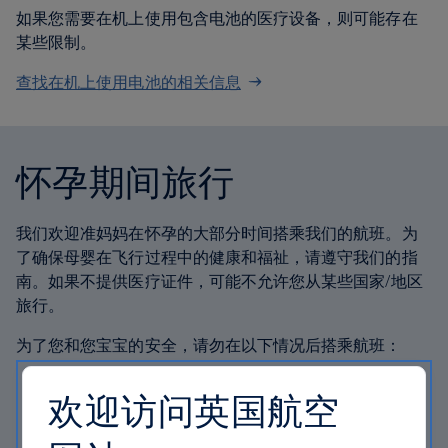
如果您需要在机上使用包含电池的医疗设备，则可能存在
某些限制。
查找在机上使用电池的相关信息
怀孕期间旅行
我们欢迎准妈妈在怀孕的大部分时间搭乘我们的航班。为
了确保母婴在飞行过程中的健康和福祉，请遵守我们的指
南。如果不提供医疗证件，可能不允许您从某些国家/地区
旅行。
为了您和您宝宝的安全，请勿在以下情况后搭乘航班：
如果您怀有单胞胎，并且孕期已超过 36 周
欢迎访问英国航空
如果您怀有多胞胎，并且孕期已超过 32 周