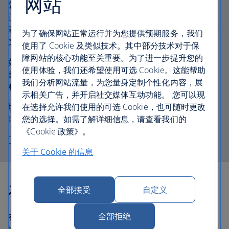
网站
您需要提交怀孕登记表，或由医生或助产士填写并盖章的
正式信函。若您的孕期达到 28 周，则必须提交怀孕登记
表。若旅行时孕期尚未达到 28 周，则不需要提交任何书面
为了确保网站正常运行并为您提供预期服务，我们
文件。
使用了 Cookie 及类似技术。其中部分技术对于保
障网站的核心功能至关重要。为了进一步提升您的
如果您在旅程期间不需要任何医疗护理，文件的日期应尽
使用体验，我们还希望使用可选 Cookie。这能帮助
量接近您的旅行日期且涵盖您的整个旅程（出境和返
我们分析网站流量，为您量身定制个性化内容，展
程）。
示相关广告，并开启社交媒体互动功能。 您可以现
在选择允许我们使用的可选 Cookie，也可随时更改
填写完毕、签名并盖章后，请在旅行当日将此文件交给机
您的选择。如需了解详细信息，请查看我们的
场值机人员。
《Cookie 政策》。
下载并填写怀孕情况表（pdf，30kb，仅提供英文版）
关于 Cookie 的信息
在医护人员的陪同下旅行
全部接受
自定义
全部拒绝
有时，即使病情非常严重，您仍然可以旅行，但必须有医