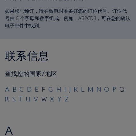
如果您已预订，请在致电时准备好您的订位代号。订位代
号由 6 个字母和数字组成。例如，AB2CD3，可在您的确认
电子邮件中找到。
联系信息
查找您的国家/地区
A
B
C
D
E
F
G
H
I
J
K
L
M
N
O
P
Q
R
S
T
U
V
W
X
Y
Z
A