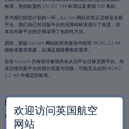
标准，包括欧盟的 EN 301 549 标准以及美国 508 条款。
作为我们转型计划的一环，ba.com 网站目前正迁移至全新
平台。我们虽已对旧版平台的无障碍标准进行了改进，但
本次向新平台的迁移采用了包容性方法。
因此，新版 ba.com 网站的所有版块均按照 WCAG 2.2 AA
级标准要求搭建，以满足残障乘客的需求。
目前 ba.com 仍有部分板块尚未从旧平台迁移至新平台。尚
未迁移到新平台的部分页面与功能，可能无法达到 WCAG
2.2. AA 中规定的标准。
服务及无障碍设计方法说明
欢迎访问英国航空
我们的数字化服务旨在实现以下目标：
网站
可感知
– 我们的内容以多种格式提供