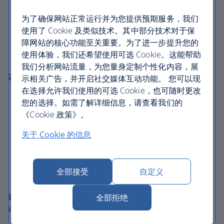
可操作
– 我们的网站支持使用键盘和辅助技术进行访
为了确保网站正常运行并为您提供预期服务，我们
问
使用了 Cookie 及类似技术。其中部分技术对于保
可理解
– 网站导航路径清晰，内容结构统一
障网站的核心功能至关重要。为了进一步提升您的
使用体验，我们还希望使用可选 Cookie。这能帮助
稳健
– 兼容屏幕阅读器与现代浏览器
我们分析网站流量，为您量身定制个性化内容，展
以下是无障碍功能示例：
示相关广告，并开启社交媒体互动功能。 您可以现
在选择允许我们使用的可选 Cookie，也可随时更改
屏幕阅读器兼容性
您的选择。如需了解详细信息，请查看我们的
键盘导航支持
《Cookie 政策》。
可调整文本大小和响应式布局
关于 Cookie 的信息
图片的替代文字
清晰标题与导航结构
全部接受
自定义
采用包容性设计流程
建议将浏览器与辅助设备结合使用，确保获得最佳体验。
全部拒绝
请使用最新版本的浏览器和辅助设备：