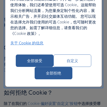
在您关闭浏览器后，会话 Cookie 即失效
使用体验，我们还希望使用可选 Cookie。这能帮助
持久 Cookie 将保留一段时间或直到您将其删除
我们分析网站流量，为您量身定制个性化内容，展
示相关广告，并开启社交媒体互动功能。 您可以现
您可以在我们的
Cookie 列表
中了解每个 Cookie 的有效
在选择允许我们使用的可选 Cookie，也可随时更改
期。
您的选择。如需了解详细信息，请查看我们的
《Cookie 政策》。
关于 Cookie 的信息
Cookie 的责任主体
英国航空集团旗下每家运营网站、应用程序或其他数字服
全部接受
自定义
务（且涉及 Cookie 使用）的公司，需对其服务中所设置的
Cookie 负责。
全部拒绝
如何拒绝 Cookie？
除了在我们的
Cookie 偏好设置“自定义”按钮
中选择接受哪