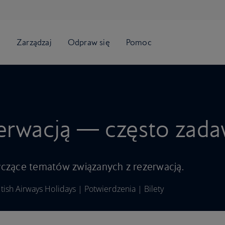
zerwacją — często zada
czące tematów związanych z rezerwacją.
itish Airways Holidays
|
Potwierdzenia
|
Bilety