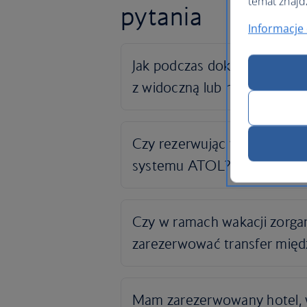
temat znajd
pytania
Informacje 