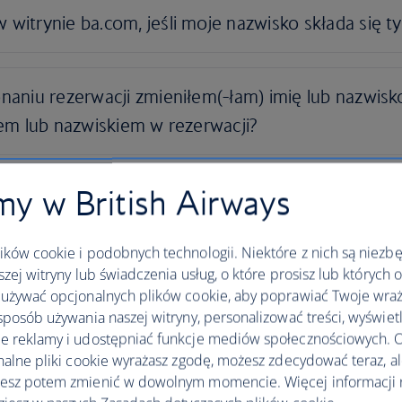
y w British Airways
ków cookie i podobnych technologii. Niektóre z nich są niezb
szej witryny lub świadczenia usług, o które prosisz lub których 
używać opcjonalnych plików cookie, aby poprawiać Twoje wraż
sposób używania naszej witryny, personalizować treści, wyświet
 reklamy i udostępniać funkcje mediów społecznościowych. O
nalne pliki cookie wyrażasz zgodę, możesz zdecydować teraz, a
 Holidays — często zadawan
esz potem zmienić w dowolnym momencie. Więcej informacji 