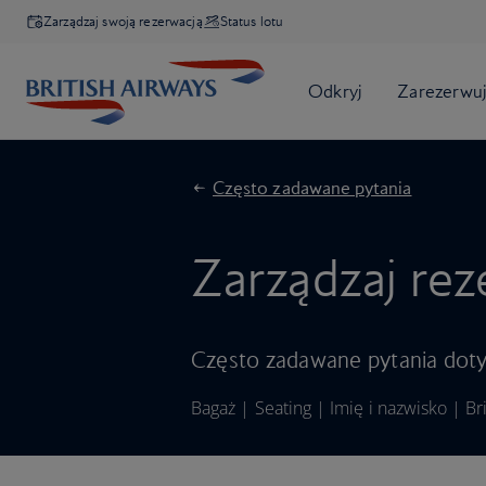
Zarządzaj swoją rezerwacją
Status lotu
Często zadawane pytania
Zarządzaj re
Często zadawane pytania doty
Bagaż
|
Seating
|
Imię i nazwisko
|
Br