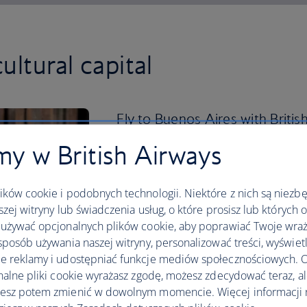
ultural capital
Fly to Buenos Aires with Britis
one of the 48 neighbourhoods 
y w British Airways
city.
ków cookie i podobnych technologii. Niektóre z nich są niezb
Wherever you go, you’ll see European in
szej witryny lub świadczenia usług, o które prosisz lub których 
buildings and cobblestone streets that
używać opcjonalnych plików cookie, aby poprawiać Twoje wraż
cosmopolitan capital is known as the ‘P
sposób używania naszej witryny, personalizować treści, wyświet
When you’re hungry, make a beeline fo
 reklamy i udostępniać funkcje mediów społecznościowych. O
steakhouses and pair your dinner with a
nalne pliki cookie wyrażasz zgodę, możesz zdecydować teraz, a
authentic Buenos Aires.
esz potem zmienić w dowolnym momencie. Więcej informacji 