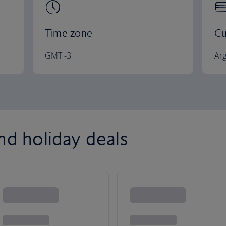
Time zone
Cu
GMT -3
Ar
nd holiday deals