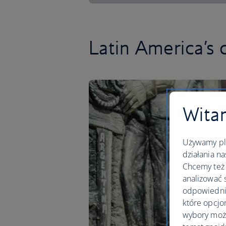
Latin America’s c
Witam
Używamy pli
działania na
Chcemy też 
analizować 
odpowiednie
które opcjo
wybory moż