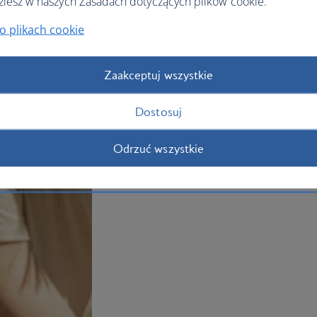
ziesz w naszych Zasadach dotyczących plików cookie.
The city is also known as Latin America’s
wealth of museums, theatres and booksh
o plikach cookie
ornate churches – the city is the birth
boutique galleries and antiques shops
now.
Zaakceptuj wszystkie
Plan your trip to Buenos Aires
Dostosuj
Odrzuć wszystkie