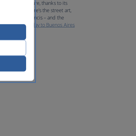
 capital of culture, thanks to its
ops. Then there’s the street art,
place of Pope Francis – and the
. Book your
holiday to Buenos Aires