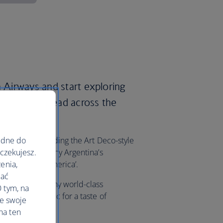
h Airways and start exploring
that are spread across the
ędne do
fluences, including the Art Deco-style
oczekujesz.
 make it clear why Argentina’s
enia,
aris of South America’.
lać
r one of the many world-class
 tym, na
 glass of Malbec for a taste of
le swoje
na ten