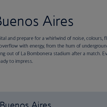
 Buenos Aires
tal and prepare for a whirlwind of noise, colours, 
 overflow with energy, from the hum of undergroun
illing out of La Bombonera stadium after a match.
eady to impress.
o Buenos Aires