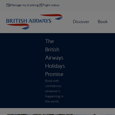
Manage my booking
Flight status
The
British
Airways
Holidays
Promise
Book with
confidence,
whatever’s
happening in
the world.