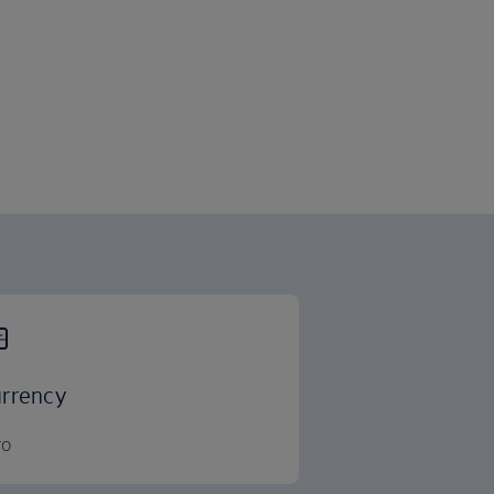
rrency
ro