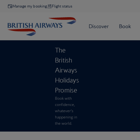
Manage my booking
Flight status
The
British
Airways
Holidays
Promise
Book with
confidence,
whatever’s
happening in
the world.