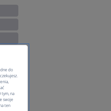
ędne do
oczekujesz.
enia,
lać
 tym, na
le swoje
na ten