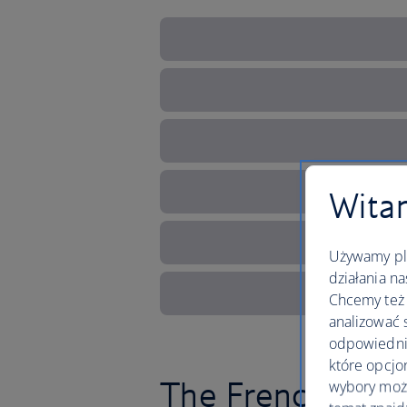
Witam
Używamy pli
działania na
Chcemy też 
analizować 
odpowiednie
które opcjo
The French Rivier
wybory moż