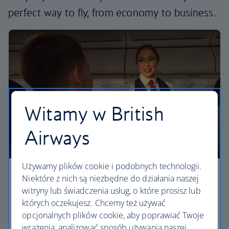
perfect way to fly, from economy to business.
Witamy w British
Airways
Używamy plików cookie i podobnych technologii.
Economy
Niektóre z nich są niezbędne do działania naszej
witryny lub świadczenia usług, o które prosisz lub
Our Euro Traveller cabin offers all the touches you
których oczekujesz. Chcemy też używać
need to enjoy your flight at an affordable price.
opcjonalnych plików cookie, aby poprawiać Twoje
wrażenia, analizować sposób używania naszej