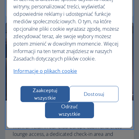
Euro traveller
witryny, personalizować treści, wyświetlać
odpowiednie reklamy i udostępniać funkcje
mediów społecznościowych. O tym, na które
opcjonalne pliki cookie wyrażasz zgodę, możesz
zdecydować teraz, ale swoje wybory możesz
potem zmienić w dowolnym momencie. Więcej
informacji na ten temat znajdziesz w naszych
Zasadach dotyczących plików cookie.
Informacje o plikach cookie
Zaakceptuj
Dostosuj
wszystkie
Odrzuć
Business
wszystkie
Work or relax in our Club Europe cabin and enjoy
lounge access, a dedicated check-in area and