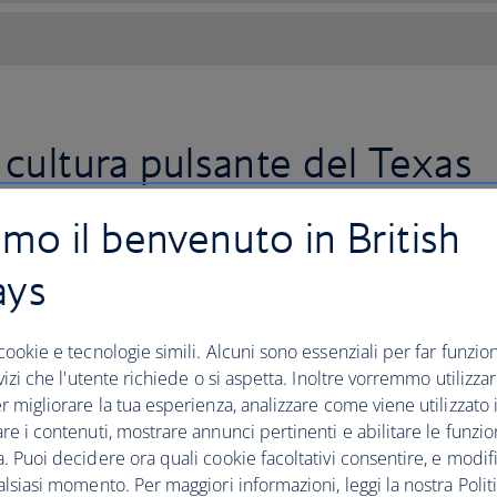
 cultura pulsante del Texas
amo il benvenuto in British
Vola a Dallas con British Airway
ays
goderti la scena gastronomica e 
città.
cookie e tecnologie simili. Alcuni sono essenziali per far funziona
Non stupirti se tornerai con un guardar
rvizi che l'utente richiede o si aspetta. Inoltre vorremmo utilizza
commerciali nella metropoli di Dallas-F
r migliorare la tua esperienza, analizzare come viene utilizzato il
shopping, fai un salto nella storia, visit
re i contenuti, mostrare annunci pertinenti e abilitare le funzio
. Puoi decidere ora quali cookie facoltativi consentire, e modifi
Dallas ospita alcuni momenti fondamental
alsiasi momento. Per maggiori informazioni, leggi la nostra Politi
quindi non perderti attrazioni come l