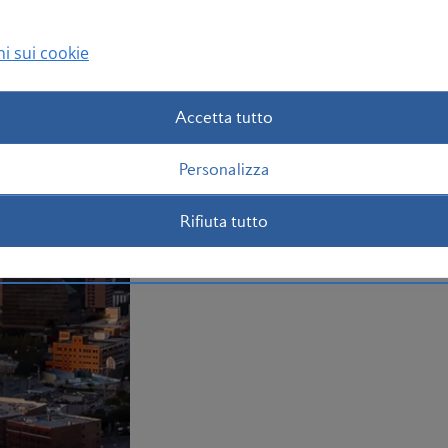
W. Bush Presidential Center. Puoi gioca
visitando la riproduzione dello Studio 
i sui cookie
tuo cappello da cowboy Stetson e pren
Dallas
.
Accetta tutto
Organizza il tuo viaggio a Dallas
Personalizza
Rifiuta tutto