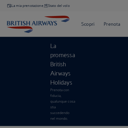
La mia prenotazione
Stato del volo
La
promessa
British
Airways
Holidays
Prenota con
fiducia,
qualunque cosa
stia
succedendo
nel mondo.