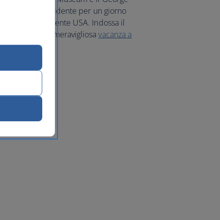
re a fare il presidente per un giorno
Ovale del presidente USA. Indossa il
ota subito una meravigliosa
vacanza a