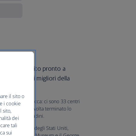
s e sarai subito pronto a
le attrazioni migliori della
re il sito o
oba nuovo di zecca: ci sono 33 centri
re i cookie
ort Worth. Una volta terminato lo
 sito,
ando i musei cittadini.
nalità dei
care tali
i della storia degli Stati Uniti,
ca sui
'African American Museum e il George