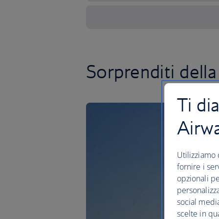
Sorprenditi della
Ti di
Airw
Utilizziamo 
fornire i se
opzionali pe
personalizza
social media
scelte in qu