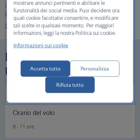
mostrare annunci pertinenti e abilitare le
tua
vacanza negli USA
con British Airways, viaggi
funzionalità dei social media. Puoi decidere ora
godendoti sempre il massimo comfort.
quali cookie facoltativi consentire, e modificare
tali scelte in qualsiasi momento. Per maggiori
Organizza il viaggio negli USA
informazioni, leggi la nostra Politica sui cookie.
Informazioni sui cookie
Informazioni sugli Stati
Uniti
Accetta tutto
Personalizza
Rifiuta tutto
Orario del volo
8 - 11 ore