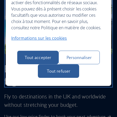
activer des fonctionnalités de réseaux sociaux.
Vous pouvez dès à présent choisir les cookies
facultatifs que vous autorisez ou modifier ces
choix à tout moment. Pour en savoir plus,
consultez notre Politique en matière de cookies.
Informations sur les cookies
Tout accepter
Personnaliser
Browse our cheapest
Tout refuser
flights
Fly to destinations in the UK and worldwide
without stretching your budget.
Use our low price finder to book your next adventure