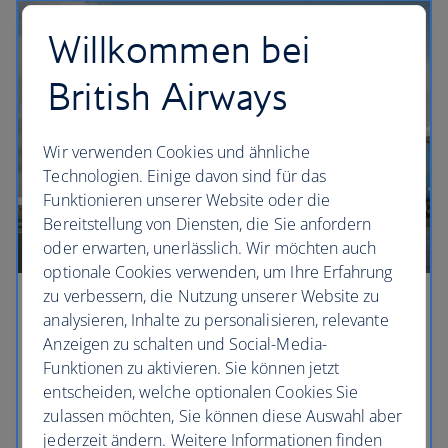
Willkommen bei
British Airways
Wir verwenden Cookies und ähnliche
Technologien. Einige davon sind für das
Funktionieren unserer Website oder die
Bereitstellung von Diensten, die Sie anfordern
oder erwarten, unerlässlich. Wir möchten auch
optionale Cookies verwenden, um Ihre Erfahrung
zu verbessern, die Nutzung unserer Website zu
Klimamaßnahmen ergreifen
analysieren, Inhalte zu personalisieren, relevante
Anzeigen zu schalten und Social-Media-
Nachhaltigkeit ist für uns ebenso wichtig wie für
Funktionen zu aktivieren. Sie können jetzt
Sie. Deshalb reduzieren wir Emissionen und Abfall,
entscheiden, welche optionalen Cookies Sie
investieren in Alternativen und ermöglichen Ihnen,
zulassen möchten, Sie können diese Auswahl aber
uns auf unserem Weg zu begleiten.
jederzeit ändern. Weitere Informationen finden