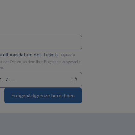
,
tellungsdatum des Tickets
Optional
ist das Datum, an dem Ihre Flugtickets ausgestellt
en.
Freigepäckgrenze berechnen