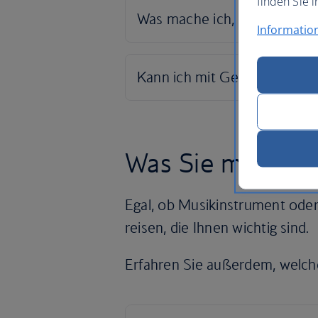
finden Sie i
Informatio
Was Sie mitneh
Egal, ob Musikinstrument ode
reisen, die Ihnen wichtig sind.
Erfahren Sie außerdem, welche