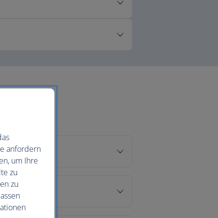
das
ie anfordern
en, um Ihre
te zu
nen zu
lassen
mationen