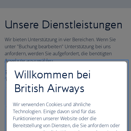
Unsere Dienstleistungen
Wir bieten Unterstützung in vier Bereichen. Wenn Sie
unter "Buchung bearbeiten" Unterstützung bei uns
anfordern, werden Sie aufgefordert, die benötigten
Angebote auszuwählen.
Willkommen bei
Sollten Sie die von Ihnen benötigte Dienstleistung nicht
finden,
kontaktieren Sie uns
.
British Airways
Wir verwenden Cookies und ähnliche
Technologien. Einige davon sind für das
Funktionieren unserer Website oder die
Bereitstellung von Diensten, die Sie anfordern oder