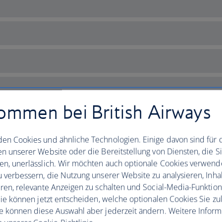
ommen bei British Airways
en Cookies und ähnliche Technologien. Einige davon sind für 
en unserer Website oder die Bereitstellung von Diensten, die S
en, unerlässlich. Wir möchten auch optionale Cookies verwend
u verbessern, die Nutzung unserer Website zu analysieren, Inhal
eren, relevante Anzeigen zu schalten und Social-Media-Funktio
 treasured island
 Sie können jetzt entscheiden, welche optionalen Cookies Sie zu
e können diese Auswahl aber jederzeit ändern. Weitere Infor