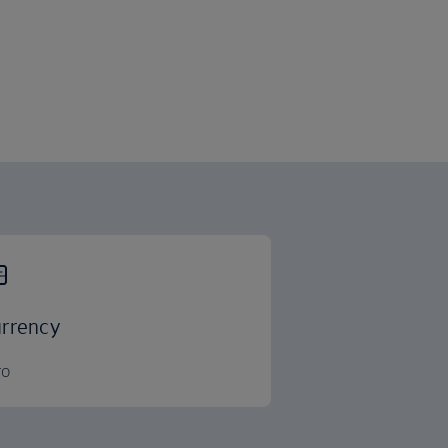
rrency
ro