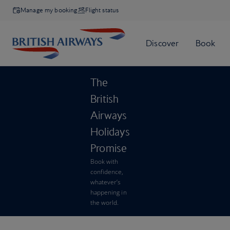
Manage my booking
Flight status
The
British
Airways
Holidays
Promise
Book with
confidence,
whatever’s
happening in
the world.