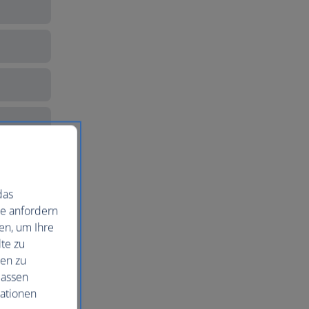
das
ie anfordern
en, um Ihre
te zu
nen zu
lassen
mationen