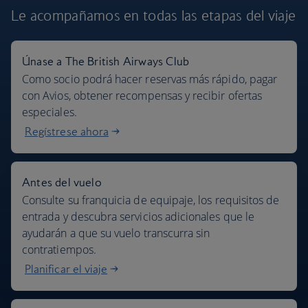
Le acompañamos en todas las etapas
del viaje
Únase a The British Airways Club
Nuestros destinos
Como socio podrá hacer reservas más rápido, pagar
con Avios, obtener recompensas y recibir ofertas
especiales.
Regístrese ahora
Antes del vuelo
Consulte su franquicia de equipaje, los requisitos de
entrada y descubra servicios adicionales que le
ayudarán a que su vuelo transcurra sin
contratiempos.
Planificar el viaje